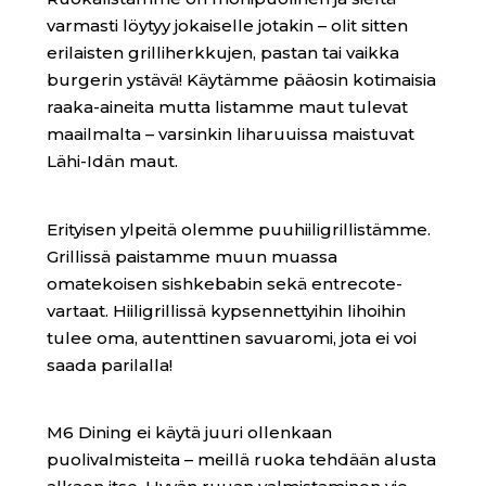
varmasti löytyy jokaiselle jotakin – olit sitten
erilaisten grilliherkkujen, pastan tai vaikka
burgerin ystävä! Käytämme pääosin kotimaisia
raaka-aineita mutta listamme maut tulevat
maailmalta – varsinkin liharuuissa maistuvat
Lähi-Idän maut.
Erityisen ylpeitä olemme puuhiiligrillistämme.
Grillissä paistamme muun muassa
omatekoisen sishkebabin sekä entrecote-
vartaat. Hiiligrillissä kypsennettyihin lihoihin
tulee oma, autenttinen savuaromi, jota ei voi
saada parilalla!
M6 Dining ei käytä juuri ollenkaan
puolivalmisteita – meillä ruoka tehdään alusta